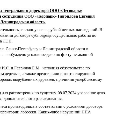
 генерального директора ООО «Лесопарк»
и сотрудника ООО «Лесопарк» Гаврилова Евгения
 Ленинградская область.
тельность, связанную с вырубкой лесных насаждений. В
овании договора субподряда осуществляло работы по
ва ЛЭП.
 г. Санкт-Петербургу и Ленинградской области в
а возбуждено уголовное дело по факту незаконной
 И.С. и Гаврилов Е.М., исполняя обязательства по
ем деревьев, а также представили в контролирующий
породах вырубленных деревьев, причинив ущерб лесному
 для рассмотрения по существу. 08.07.2024 уголовное дело
ва дополнительного расследования.
 леса производилась в соответствии с условиями договора.
 территории лесосеки. Каких-либо нарушений НПА