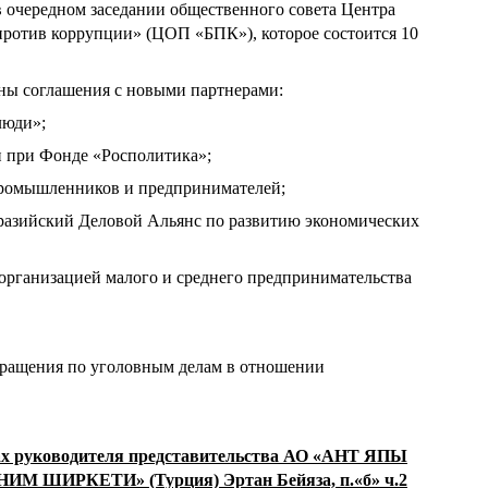
в очередном заседании общественного совета Центра
ротив коррупции» (ЦОП «БПК»), которое состоится 10
аны соглашения с новыми партнерами:
люди»;
 при Фонде «Росполитика»;
ромышленников и предпринимателей;
разийский Деловой Альянс по развитию экономических
организацией малого и среднего предпринимательства
бращения по уголовным делам в отношении
 руководителя представительства АО «АНТ ЯПЫ
ШИРКЕТИ» (Турция) Эртан Бейяза, п.«б» ч.2