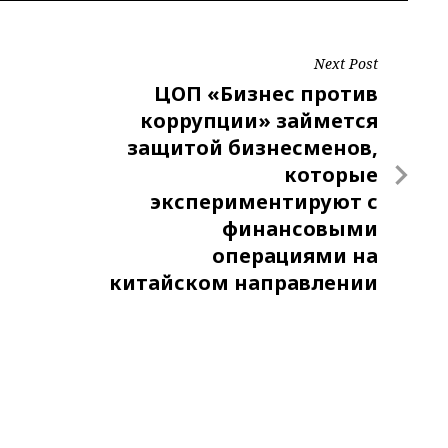
Next Post
N
ЦОП «Бизнес против
коррупции» займется
e
защитой бизнесменов,
x
t
которые
экспериментируют с
P
o
финансовыми
s
операциями на
китайском направлении
t