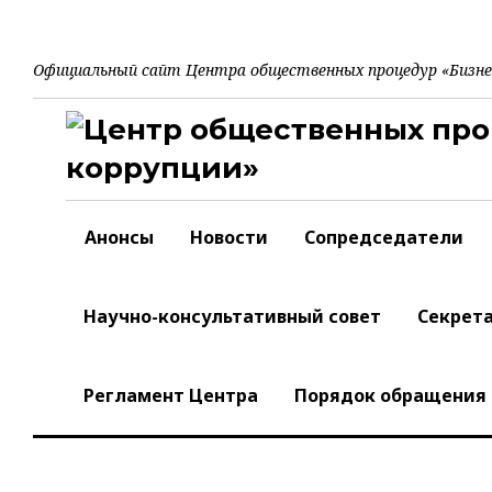
S
k
i
Официальный сайт Центра общественных процедур «Бизне
p
t
o
c
o
n
t
Анонсы
Новости
Сопредседатели
e
n
t
Научно-консультативный совет
Секрет
Регламент Центра
Порядок обращения