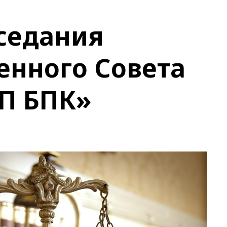
седания
енного Совета
П БПК»