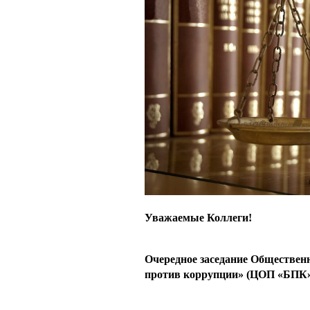
e
I
r
n
e
s
t
Уважаемые Коллеги!
Очередное заседание Обществен
против коррупции» (ЦОП «БПК») 