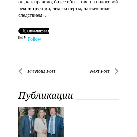
он, как правило, более объективен в налоговой
реконструкции, чем эксперты, назначенные
следствием».
Follow
Previous Post
Next Post
Н
P
N
а
r
e
Публикации
e
x
в
v
t
и
i
P
o
o
г
u
s
а
s
t
P
ц