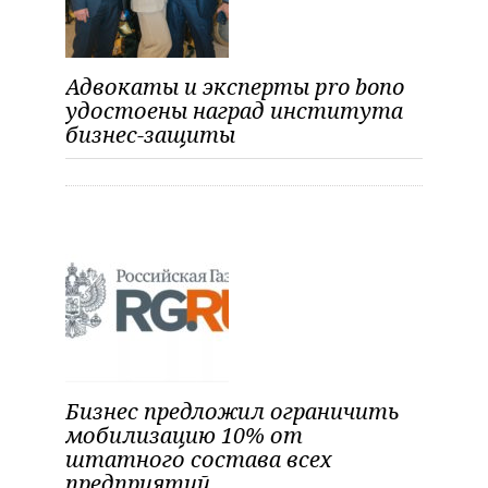
o
и
s
t
я
Адвокаты и эксперты pro bono
п
удостоены наград института
бизнес-защиты
о
з
а
п
и
с
я
м
Бизнес предложил ограничить
мобилизацию 10% от
штатного состава всех
предприятий