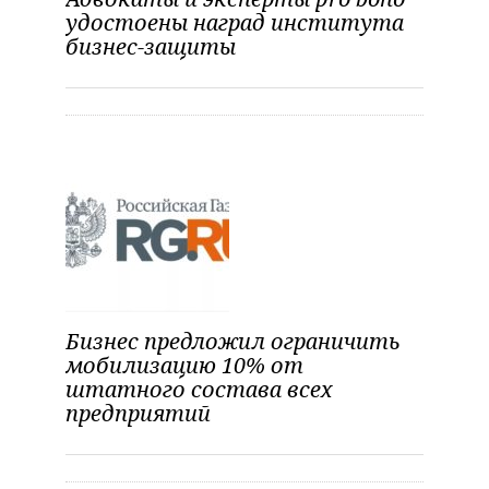
о
удостоены наград института
бизнес-защиты
з
а
п
и
с
я
м
Бизнес предложил ограничить
мобилизацию 10% от
штатного состава всех
предприятий