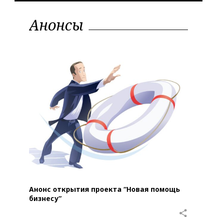
Анонсы
Р
у
б
р
и
к
а
:
А
н
о
н
с
ы
Анонс открытия проекта “Новая помощь
бизнесу”
share