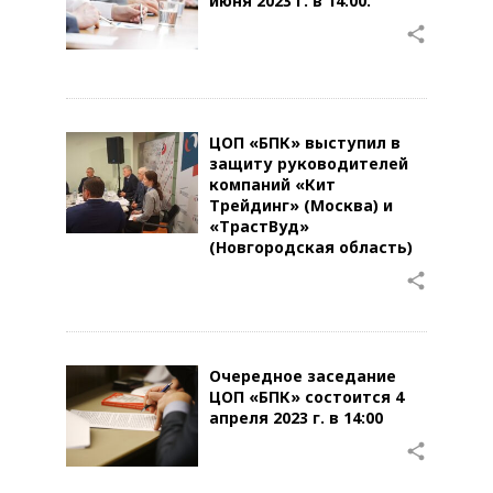
июня 2023 г. в 14:00.
share
ЦОП «БПК» выступил в
защиту руководителей
компаний «Кит
Трейдинг» (Москва) и
«ТрастВуд»
(Новгородская область)
share
Очередное заседание
ЦОП «БПК» состоится 4
апреля 2023 г. в 14:00
share