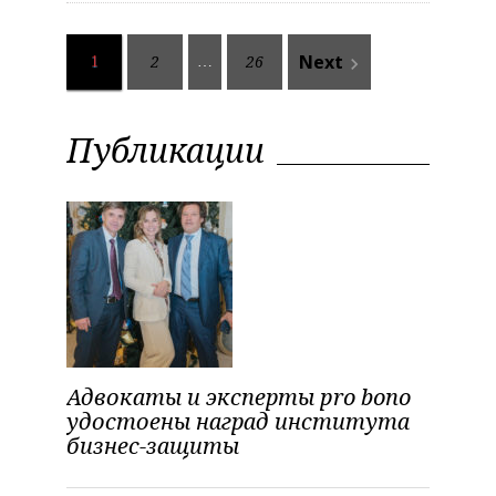
Н
Next
2
26
navigate_next
1
…
а
в
Публикации
и
г
а
ц
и
я
п
Адвокаты и эксперты pro bono
о
удостоены наград института
бизнес-защиты
з