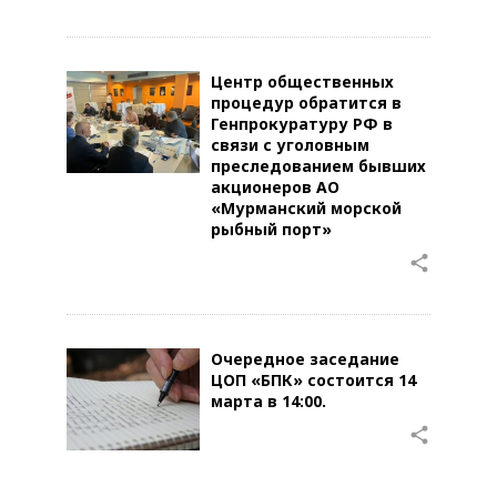
Центр общественных
процедур обратится в
Генпрокуратуру РФ в
связи с уголовным
преследованием бывших
акционеров АО
«Мурманский морской
рыбный порт»
share
Очередное заседание
ЦОП «БПК» состоится 14
марта в 14:00.
share