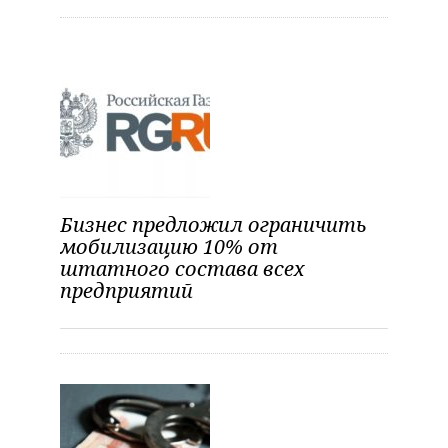
а
п
и
с
я
м
Бизнес предложил ограничить
мобилизацию 10% от
штатного состава всех
предприятий